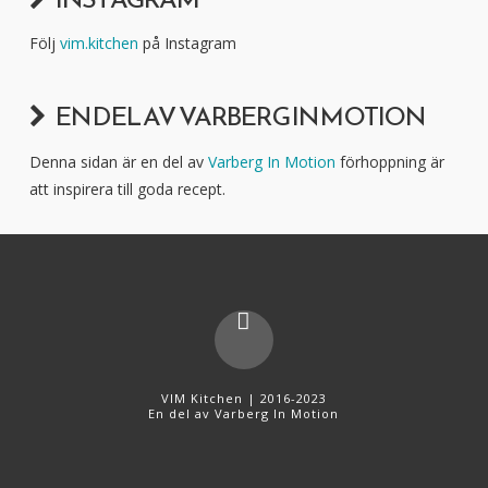
Följ
vim.kitchen
på Instagram
EN DEL AV VARBERG IN MOTION
Denna sidan är en del av
Varberg In Motion
förhoppning är
att inspirera till goda recept.
VIM Kitchen | 2016-2023
En del av
Varberg In Motion