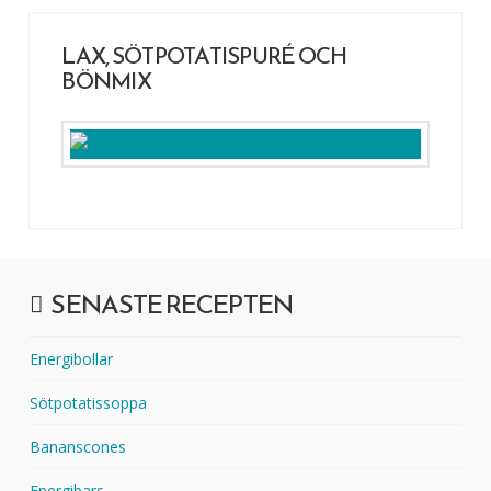
LAX, SÖTPOTATISPURÉ OCH
BÖNMIX
SENASTE RECEPTEN
Energibollar
Sötpotatissoppa
Bananscones
Energibars