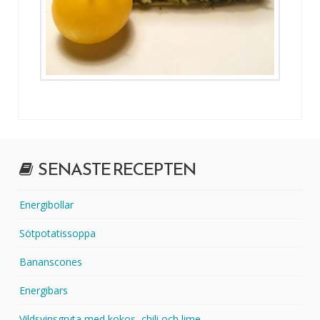
SENASTE RECEPTEN
Energibollar
Sötpotatissoppa
Bananscones
Energibars
Vildsvinsgryta med kokos, chili och lime