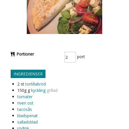
Portioner
port
INGREDIENSER
2
st
tortillabröd
150g
g
kyckling
grillad
tomater
riven ost
tacosås
bladspenat
salladsblad
rödlök