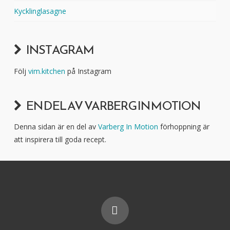
Kycklinglasagne
INSTAGRAM
Följ
vim.kitchen
på Instagram
EN DEL AV VARBERG IN MOTION
Denna sidan är en del av
Varberg In Motion
förhoppning är
att inspirera till goda recept.