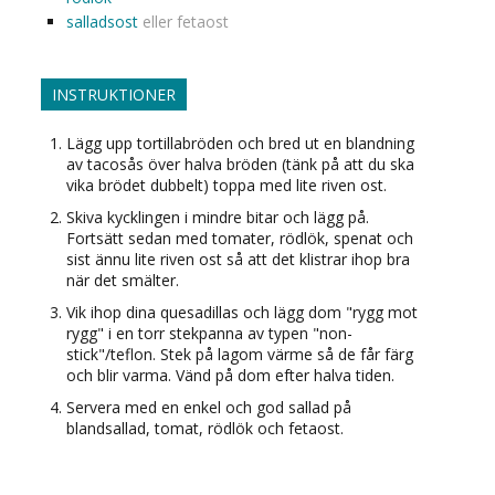
salladsost
eller fetaost
INSTRUKTIONER
Lägg upp tortillabröden och bred ut en blandning
av tacosås över halva bröden (tänk på att du ska
vika brödet dubbelt) toppa med lite riven ost.
Skiva kycklingen i mindre bitar och lägg på.
Fortsätt sedan med tomater, rödlök, spenat och
sist ännu lite riven ost så att det klistrar ihop bra
när det smälter.
Vik ihop dina quesadillas och lägg dom "rygg mot
rygg" i en torr stekpanna av typen "non-
stick"/teflon. Stek på lagom värme så de får färg
och blir varma. Vänd på dom efter halva tiden.
Servera med en enkel och god sallad på
blandsallad, tomat, rödlök och fetaost.