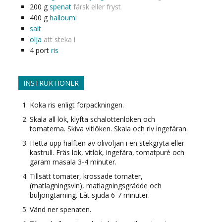
200
g
spenat
färsk eller fryst
400
g
halloumi
salt
olja
att steka i
4
port
ris
INSTRUKTIONER
Koka ris enligt förpackningen.
Skala all lök, klyfta schalottenlöken och
tomaterna. Skiva vitlöken. Skala och riv ingefäran.
Hetta upp hälften av olivoljan i en stekgryta eller
kastrull. Fräs lök, vitlök, ingefära, tomatpuré och
garam masala 3-4 minuter.
Tillsätt tomater, krossade tomater,
(matlagningsvin), matlagningsgrädde och
buljongtärning. Låt sjuda 6-7 minuter.
Vänd ner spenaten.