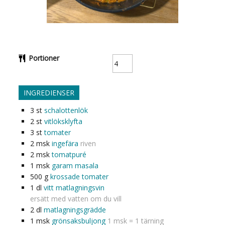
Portioner
INGREDIENSER
3
st
schalottenlök
2
st
vitlöksklyfta
3
st
tomater
2
msk
ingefära
riven
2
msk
tomatpuré
1
msk
garam masala
500
g
krossade tomater
1
dl
vitt matlagningsvin
ersätt med vatten om du vill
2
dl
matlagningsgrädde
1
msk
grönsaksbuljong
1 msk = 1 tärning