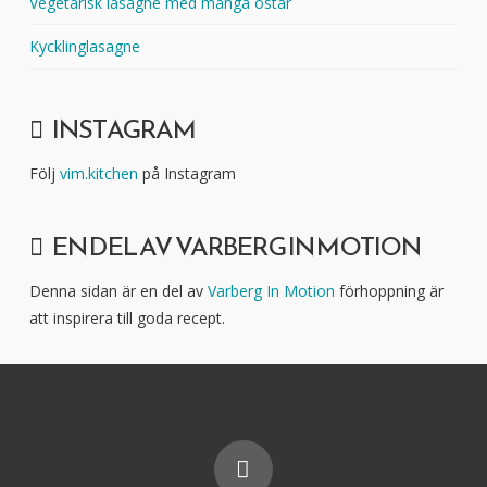
Vegetarisk lasagne med många ostar
Kycklinglasagne
INSTAGRAM
Följ
vim.kitchen
på Instagram
EN DEL AV VARBERG IN MOTION
Denna sidan är en del av
Varberg In Motion
förhoppning är
att inspirera till goda recept.