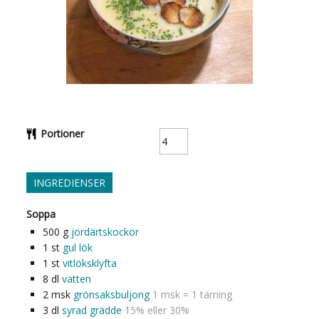
Portioner
INGREDIENSER
Soppa
500
g
jordärtskockor
1
st
gul lök
1
st
vitlöksklyfta
8
dl
vatten
2
msk
grönsaksbuljong
1 msk = 1 tärning
3
dl
syrad grädde
15% eller 30%